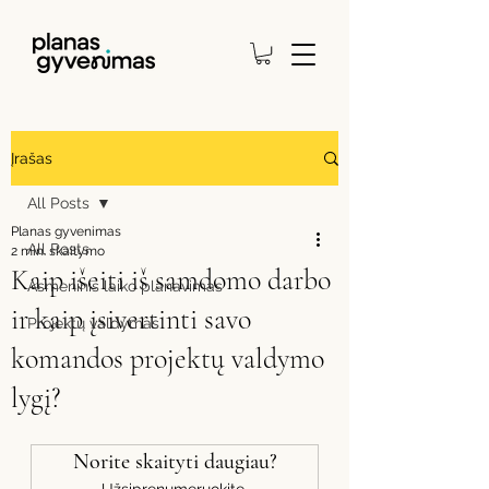
Įrašas
All Posts
Planas gyvenimas
All Posts
2 min. skaitymo
Kaip išeiti iš samdomo darbo
Asmeninis laiko planavimas
ir kaip įsivertinti savo
Projektų valdymas
komandos projektų valdymo
lygį?
Norite skaityti daugiau?