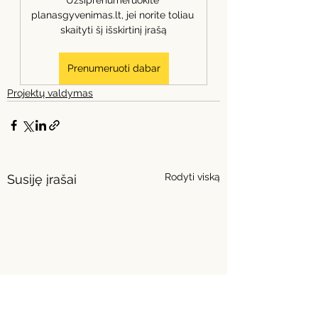
Užsiprenumeruokite 
planasgyvenimas.lt, jei norite toliau 
skaityti šį išskirtinį įrašą
Prenumeruoti dabar
Projektų valdymas
Rodyti viską
Susiję įrašai