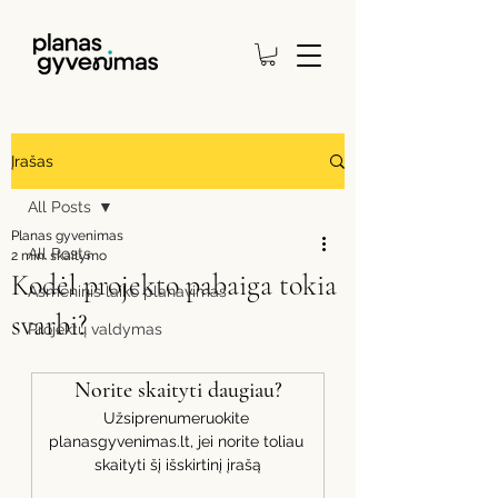
Įrašas
All Posts
Planas gyvenimas
All Posts
2 min. skaitymo
Kodėl projekto pabaiga tokia
Asmeninis laiko planavimas
svarbi?
Projektų valdymas
Norite skaityti daugiau?
Užsiprenumeruokite 
planasgyvenimas.lt, jei norite toliau 
skaityti šį išskirtinį įrašą