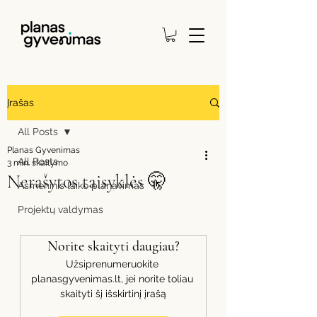
Įrašas
All Posts
Planas Gyvenimas
All Posts
3 min. skaitymo
Nerašytos taisyklės 🤫
Asmeninis laiko planavimas
Projektų valdymas
Norite skaityti daugiau?
Užsiprenumeruokite 
planasgyvenimas.lt, jei norite toliau 
skaityti šį išskirtinį įrašą