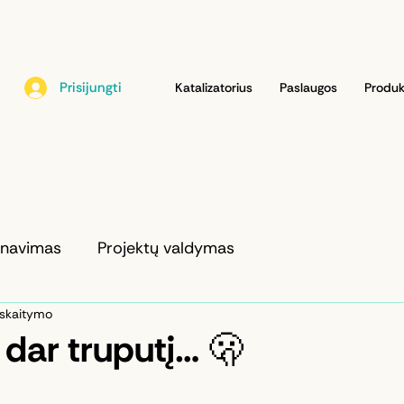
Prisijungti
Katalizatorius
Paslaugos
Produk
anavimas
Projektų valdymas
 skaitymo
dar truputį… 🫢