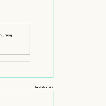
nį įrašą
Rodyti viską