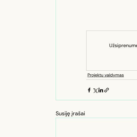
Užsiprenumeru
Projektų valdymas
Susiję įrašai