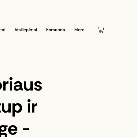
tai
Atsiliepimai
Komanda
More
riaus
up ir
ge -