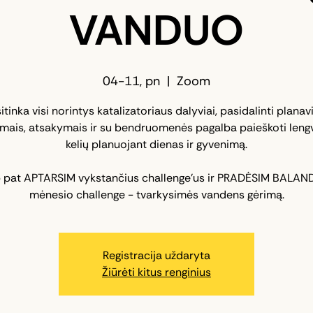
VANDUO
04-11, pn
  |  
Zoom
itinka visi norintys katalizatoriaus dalyviai, pasidalinti plana
imais, atsakymais ir su bendruomenės pagalba paieškoti leng
kelių planuojant dienas ir gyvenimą.
p pat APTARSIM vykstančius challenge'us ir PRADĖSIM BALAN
mėnesio challenge - tvarkysimės vandens gėrimą.
Registracija uždaryta
Žiūrėti kitus renginius