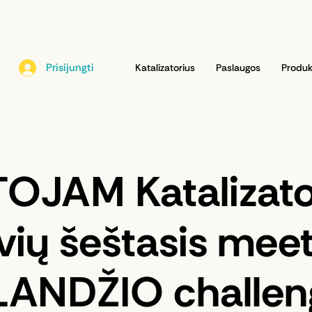
Prisijungti
Katalizatorius
Paslaugos
Produk
OJAM Katalizato
vių šeštasis meet
ANDŽIO challen