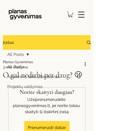
Įrašas
All Posts
Planas Gyvenimas
All Posts
3 min. skaitymo
O gal nedirbi per daug? 🫢
Asmeninis laiko planavimas
Projektų valdymas
Norite skaityti daugiau?
Užsiprenumeruokite 
planasgyvenimas.lt, jei norite toliau 
skaityti šį išskirtinį įrašą
Prenumeruoti dabar