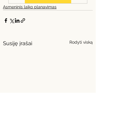
Asmeninis laiko planavimas
Rodyti viską
Susiję įrašai
Ar tikrai viską
Telefonas = rūkymas