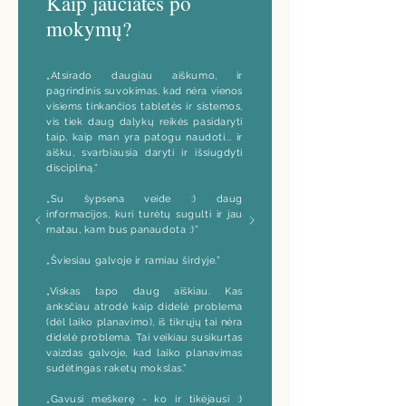
Kaip jaučiatės po
mokymų?
„Atsirado daugiau aiškumo, ir
pagrindinis suvokimas, kad nėra vienos
visiems tinkančios tabletės ir sistemos,
vis tiek daug dalykų reikės pasidaryti
taip, kaip man yra patogu naudoti... ir
aišku, svarbiausia daryti ir išsiugdyti
discipliną.”
„Su šypsena veide :) daug
informacijos, kuri turėtų sugulti ir jau
matau, kam bus panaudota :)”
„Šviesiau galvoje ir ramiau širdyje.”
„Viskas tapo daug aiškiau. Kas
anksčiau atrodė kaip didelė problema
(dėl laiko planavimo), iš tikrųjų tai nėra
didelė problema. Tai veikiau susikurtas
vaizdas galvoje, kad laiko planavimas
sudėtingas raketų mokslas.”
„Gavusi meškerę - ko ir tikėjausi :)