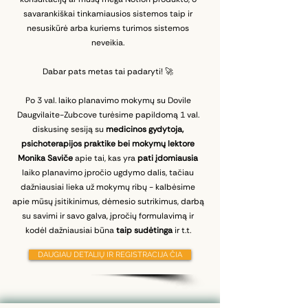
savarankiškai tinkamiausios sistemos taip ir
nesusikūrė arba kuriems turimos sistemos
neveikia.
Dabar pats metas tai padaryti! 🚀
Po 3 val. laiko planavimo mokymų su Dovile
Daugvilaite-Zubcove turėsime papildomą 1 val.
diskusinę sesiją su
medicinos gydytoja,
psichoterapijos praktike bei mokymų lektore
Monika Saviče
apie tai, kas yra
pati įdomiausia
laiko planavimo įpročio ugdymo dalis, tačiau
dažniausiai lieka už mokymų ribų - kalbėsime
apie mūsų įsitikinimus, dėmesio sutrikimus, darbą
su savimi ir savo galva, įpročių formulavimą ir
kodėl dažniausiai būna
taip sudėtinga
ir t.t.
DAUGIAU DETALIŲ IR REGISTRACIJA ČIA