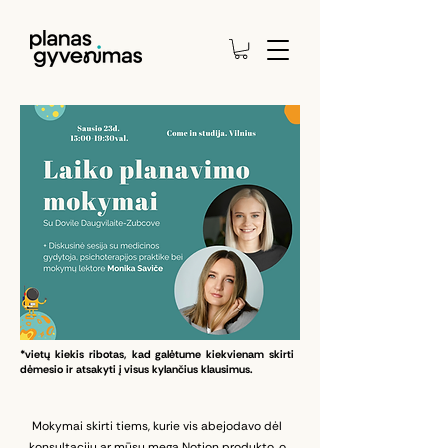
*vietų kiekis ribotas, kad galėtume kiekvienam skirti
dėmesio ir atsakyti į visus kylančius klausimus.
Mokymai skirti tiems, kurie vis abejodavo dėl
konsultacijų ar mūsų mega Notion produkto, o