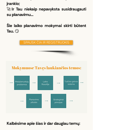
įrankio;
🚀Ir Tau niekaip nepavyksta susidraugauti
su planavimu...
Šie laiko planavimo mokymai skirti būtent
Tau. 😏
SPAUSK ČIA IR REGISTRUOKIS
Kalbėsime apie šias ir dar daugiau temų: