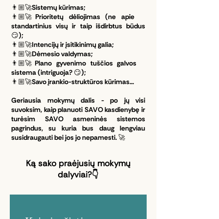
👨🏼‍🚀Sistemų kūrimas;
👨🏼‍🚀Prioritetų dėliojimas (ne apie
standartinius visų ir taip išdirbtus būdus
😏);
👨🏼‍🚀Intencijų ir įsitikinimų galia;
👨🏼‍🚀Dėmesio valdymas;
👨🏼‍🚀Plano gyvenimo tuščios galvos
sistema (intriguoja? 😏);
👨🏼‍🚀Savo įrankio-struktūros kūrimas...
Geriausia mokymų dalis - po jų visi
suvoksim, kaip planuoti SAVO kasdienybę ir
turėsim SAVO asmeninės sistemos
pagrindus, su kuria bus daug lengviau
susidraugauti bei jos jo nepamesti. 🚀
Ką sako praėjusių mokymų
dalyviai?👇