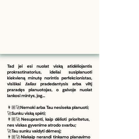
Tad jei esi nuolat viską atidėliojantis
prokrastinatorius, ideliai susiplanuoti
kiekvieną minutę norintis perfekcionistas,
visiškai
žalias
pradedantysis arba viltį
praradęs planuotojas, o galvoje nuolat
lankosi mintys, jog...
👨🏼‍🚀Nemoki arba Tau nesiseka planuoti;
🚀Sunku viską spėti;
👨🏼‍🚀Nesupranti, kaip dėlioti prioritetus,
nes viskas gyvenime atrodo svarbu;
🚀Tau sunku valdyti dėmesį;
👨🏼‍🚀Niekaip nerandi tinkamo planavimo