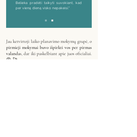
Belieka pradėti taikyti suvokiant, kad
per vieną dieną visko nepakeisi.”
Jau ketvirtoji laiko planavimo mokymų grupė, o
pirmieji mokymai buvo išpirkti vos per pirmas
valanda
s, dar iki paskelbiant apie juos oficialiai.
🤩. 🚀
Pirmųjų susitikimų metu gautas atgalinis ryšys
leido patobulinti ne tik mokymus, bet ir dar
labiau įsigilinti į tai, kuo gyvenat jūs ir į kokius
klausimus ateinat ieškoti atsakymų. Taigi,
patobulinom pask
utiniuosius laiko planavimo
mokymus šiais metais ir kviečiame mokintis
gyvenimą keičiančio planavimo kartu! ✨
Pasimatom susikurti savo Planą Gyvenimą? 🤓
DAUGIAU DETALIŲ ČIA