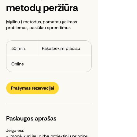
metodų peržiūra
Įsigilinu į metodus, pamatau galimas
problemas, pasiūlau sprendimus
Pakalbėkim
plačiau
30 min.
3
Pakalbėkim plačiau
0
m
Online
i
n
.
Prašymas rezervacijai
Paslaugos aprašas
Jeigu esi:
- įmonė, kuri jau dirba projektiniu principu