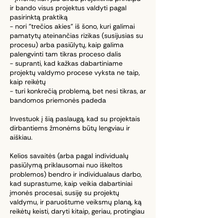
ir bando visus projektus valdyti pagal
pasirinktą praktiką
- nori "trečios akies" iš šono, kuri galimai
pamatytų ateinančias rizikas (susijusias su
procesu) arba pasiūlytų, kaip galima
palengvinti tam tikras proceso dalis
- supranti, kad kažkas dabartiniame
projektų valdymo procese vyksta ne taip,
kaip reikėtų
- turi konkrečią problemą, bet nesi tikras, ar
bandomos priemonės padeda
Investuok į šią paslaugą, kad su projektais
dirbantiems žmonėms būtų lengviau ir
aiškiau.
Kelios savaitės (arba pagal individualų
pasiūlymą priklausomai nuo iškeltos
problemos) bendro ir individualaus darbo,
kad suprastume, kaip veikia dabartiniai
įmonės procesai, susiję su projektų
valdymu, ir paruoštume veiksmų planą, ką
reikėtų keisti, daryti kitaip, geriau, protingiau