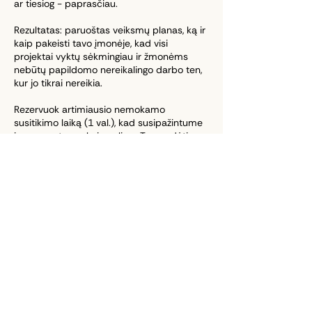
ar tiesiog - paprasčiau.
Rezultatas: paruoštas veiksmų planas, ką ir
kaip pakeisti tavo įmonėje, kad visi
projektai vyktų sėkmingiau ir žmonėms
nebūtų papildomo nereikalingo darbo ten,
kur jo tikrai nereikia.
Rezervuok artimiausio nemokamo
susitikimo laiką (1 val.), kad susipažintume
ir nuspręstume, kaip galime Tau padėti.
Susitikimo metu ar po jo nuspręsime ir
reikiamą paslaugos trukmę ir kainą.
Apmokėjimo detales suderinsime po šio
susitikimo, jeigu nusprendžiame dirbti
kartu.
Prašymas rezervacijai