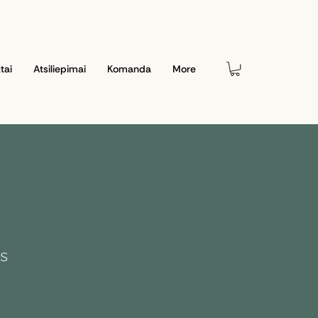
tai
Atsiliepimai
Komanda
More
is