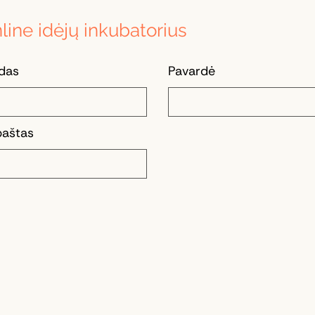
line idėjų inkubatorius
das
Pavardė
 paštas