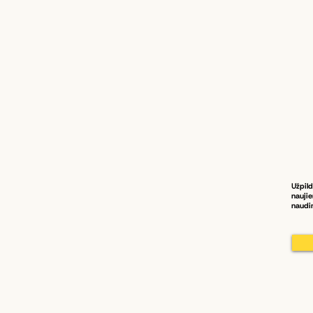
Užpild
naujie
naudi