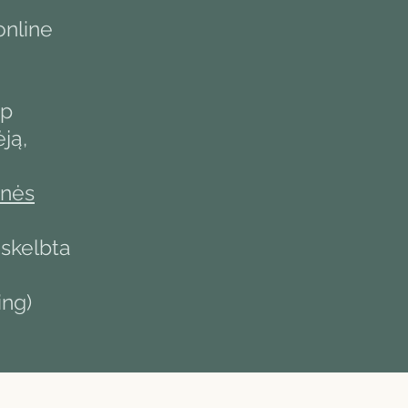
online
ip
ją,
nės
skelbta
ing)