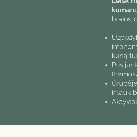
Leisk 
koman
brainst
Užpildy
įmanoma
kurią tu
Prisiju
(nemok
Grupėje
ir lauk
Aktyviai