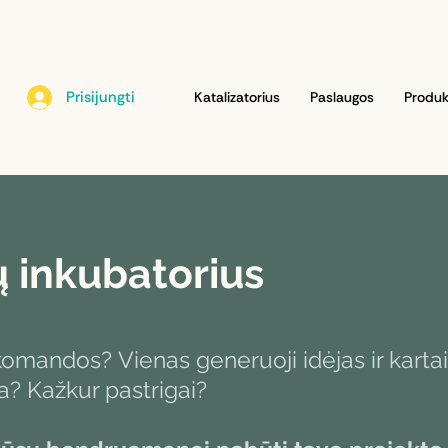
Prisijungti
Katalizatorius
Paslaugos
Produk
ų inkubatorius
 komandos?
Vienas generuoji idėjas ir karta
a? Kažkur pastrigai?