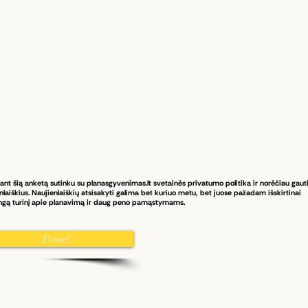
ant šią anketą sutinku su planasgyvenimas.lt svetainės privatumo politika ir norėčiau gaut
nlaiškius. Naujienlaiškių atsisakyti galima bet kuriuo metu, bet juose pažadam išskirtinai
ngą turinį apie planavimą ir daug peno pamąstymams.
Done!