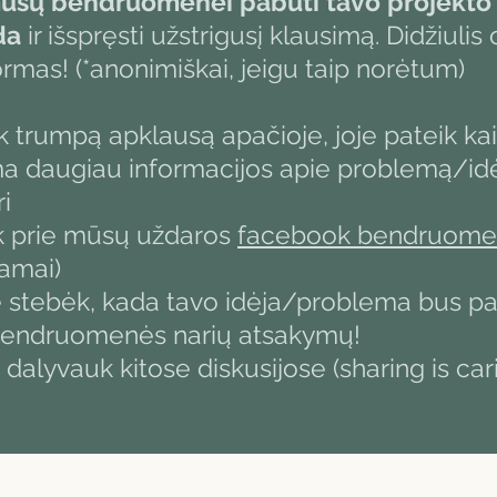
mūsų bendruomenei pabūti tavo projekto
da
ir išspręsti užstrigusį klausimą. Didžiulis 
ormas! (*anonimiškai, jeigu taip norėtum)
k trumpą apklausą apačioje, joje pateik ka
 daugiau informacijos apie problemą/idė
ri
nk prie mūsų uždaros
facebook bendruome
amai)
 stebėk, kada tavo idėja/problema bus pa
 bendruomenės narių atsakymų!
 dalyvauk kitose diskusijose (sharing is car