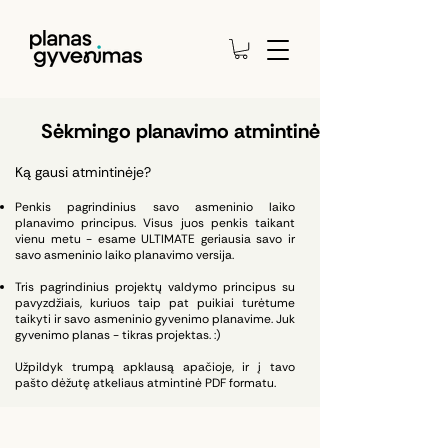
Sėkmingo planavimo atmintinė
Ką gausi atmintinėje?
Penkis pagrindinius savo asmeninio laiko
planavimo principus. Visus juos penkis taikant
vienu metu - esame ULTIMATE geriausia savo ir
savo asmeninio laiko planavimo versija.
Tris pagrindinius projektų valdymo principus su
pavyzdžiais, kuriuos taip pat puikiai turėtume
taikyti ir savo asmeninio gyvenimo planavime. Juk
gyvenimo planas - tikras projektas. :)
Užpildyk trumpą apklausą apačioje, ir į tavo
pašto dėžutę atkeliaus atmintinė PDF formatu.