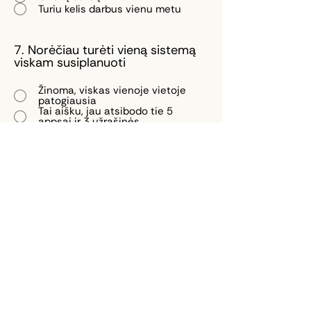
Turiu kelis darbus vienu metu
7. Norėčiau turėti vieną sistemą
viskam susiplanuoti
Žinoma, viskas vienoje vietoje
patogiausia
Tai aišku, jau atsibodo tie 5
appsai ir 3 užrašinės
Ne, patinka esantis chaosas
Ne, pavyksta ir taip viską
susiplanuoti
8. Planuoju ne darbinius reikalus
Taip
Ne
Tik didesnius projektus (kelionės ir
pan.)
9. Manau, kad man ar mano
komandai būtų įdomu
Išgirsti daugiau apie laiko