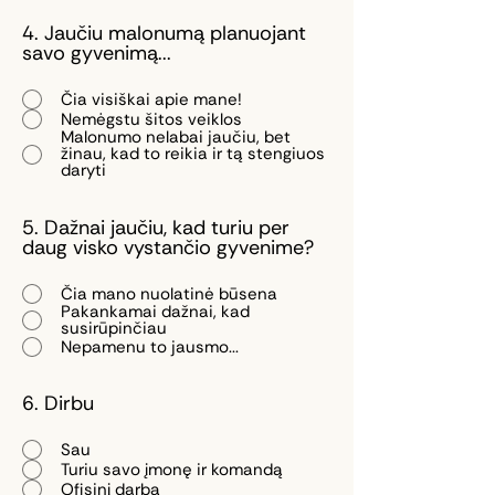
4. Jaučiu malonumą planuojant
savo gyvenimą...
Čia visiškai apie mane!
Nemėgstu šitos veiklos
Malonumo nelabai jaučiu, bet
žinau, kad to reikia ir tą stengiuos
daryti
5. Dažnai jaučiu, kad turiu per
daug visko vystančio gyvenime?
Čia mano nuolatinė būsena
Pakankamai dažnai, kad
susirūpinčiau
Nepamenu to jausmo...
6. Dirbu
Sau
Turiu savo įmonę ir komandą
Ofisinį darbą