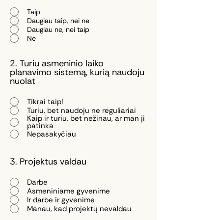
Taip
Daugiau taip, nei ne
Daugiau ne, nei taip
Ne
2. Turiu asmeninio laiko
planavimo sistemą, kurią naudoju
nuolat
Tikrai taip!
Turiu, bet naudoju ne reguliariai
Kaip ir turiu, bet nežinau, ar man ji
patinka
Nepasakyčiau
3. Projektus valdau
Darbe
Asmeniniame gyvenime
Ir darbe ir gyvenime
Manau, kad projektų nevaldau