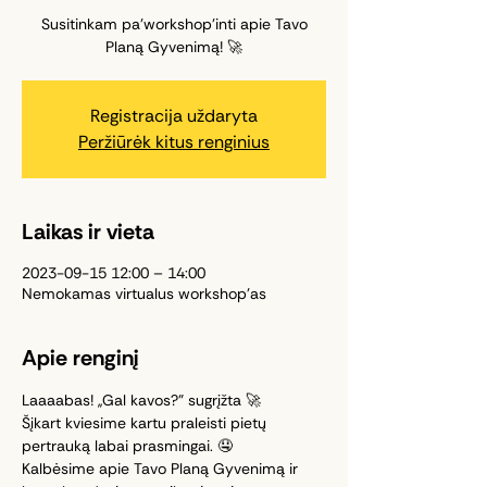
Susitinkam pa'workshop'inti apie Tavo
Planą Gyvenimą! 🚀
Registracija uždaryta
Peržiūrėk kitus renginius
Laikas ir vieta
2023-09-15 12:00 – 14:00
Nemokamas virtualus workshop'as
Apie renginį
Laaaabas! ,,Gal kavos?" sugrįžta 🚀 
Šįkart kviesime kartu praleisti pietų 
pertrauką labai prasmingai. 🤤
Kalbėsime apie Tavo Planą Gyvenimą ir 