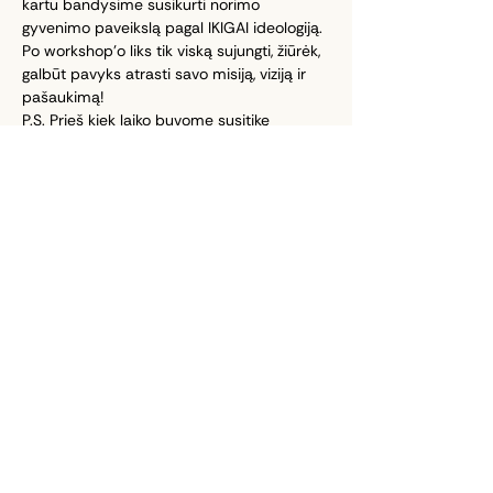
kartu bandysime susikurti norimo 
gyvenimo paveikslą pagal IKIGAI ideologiją. 
Po workshop'o liks tik viską sujungti, žiūrėk, 
galbūt pavyks atrasti savo misiją, viziją ir 
pašaukimą! 
P.S. Prieš kiek laiko buvome susitikę 
panašiame workshop'e ir gavom daug 
pozityvių atsiliepimų, tad laukiam ne tik tų, 
kurie dar nedalyvavo, bet ir tų, kurie jau 
buvo, jeigu norit pakartot! 🤫
Susimatom jau visai netrukus. 👋🏼
Bendrinti šį renginį