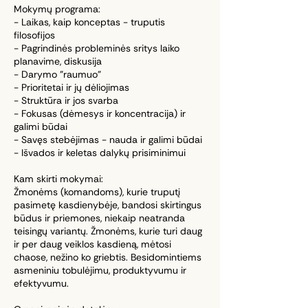
Mokymų programa:
- Laikas, kaip konceptas - truputis
filosofijos
- Pagrindinės probleminės sritys laiko
planavime, diskusija
- Darymo "raumuo"
- Prioritetai ir jų dėliojimas
- Struktūra ir jos svarba
- Fokusas (dėmesys ir koncentracija) ir
galimi būdai
- Savęs stebėjimas - nauda ir galimi būdai
- Išvados ir keletas dalykų prisiminimui
Kam skirti mokymai:
Žmonėms (komandoms), kurie truputį
pasimetę kasdienybėje, bandosi skirtingus
būdus ir priemones, niekaip neatranda
teisingų variantų. Žmonėms, kurie turi daug
ir per daug veiklos kasdieną, mėtosi
chaose, nežino ko griebtis. Besidomintiems
asmeniniu tobulėjimu, produktyvumu ir
efektyvumu.