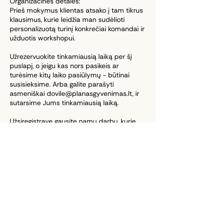
Organizacinės detalės:
Prieš mokymus klientas atsako į tam tikrus
klausimus, kurie leidžia man sudėlioti
personalizuotą turinį konkrečiai komandai ir
užduotis workshopui.
Užrezervuokite tinkamiausią laiką per šį
puslapį, o jeigu kas nors pasikeis ar
turėsime kitų laiko pasiūlymų - būtinai
susisieksime. Arba galite parašyti
asmeniškai dovile@planasgyvenimas.lt, ir
sutarsime Jums tinkamiausią laiką.
Užsiregistravę gausite namų darbų, kurie
padės mums atitinkamai pasiruošti
mokymams, todėl pasistenkite rezervuoti
laiką bent dvi savaites į priekį.
Mokymus galime vesti ir anglų kalba, tiek
gyvai (Vilnius, Kaunas, Klaipėda), tiek online.
Optimalus dalyvių skaičius - iki 20 žmonių.
Apmokėjimas pagal sąskaitą faktūrą po