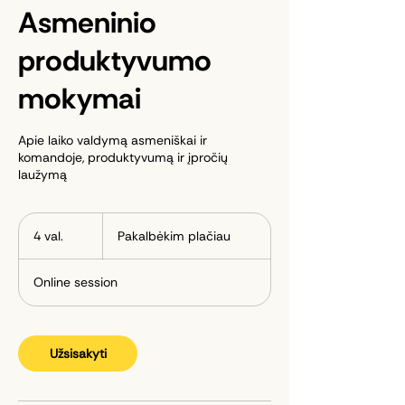
Asmeninio
produktyvumo
mokymai
Apie laiko valdymą asmeniškai ir
komandoje, produktyvumą ir įpročių
laužymą
Pakalbėkim
plačiau
4 val.
4
Pakalbėkim plačiau
v
a
Online session
l
.
Užsisakyti