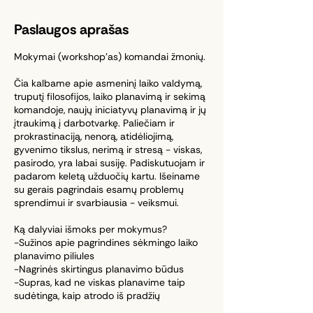
Paslaugos aprašas
Mokymai (workshop'as) komandai žmonių.
Čia kalbame apie asmeninį laiko valdymą,
truputį filosofijos, laiko planavimą ir sekimą
komandoje, naujų iniciatyvų planavimą ir jų
įtraukimą į darbotvarkę. Paliečiam ir
prokrastinaciją, nenorą, atidėliojimą,
gyvenimo tikslus, nerimą ir stresą - viskas,
pasirodo, yra labai susiję. Padiskutuojam ir
padarom keletą užduočių kartu. Išeiname
su gerais pagrindais esamų problemų
sprendimui ir svarbiausia - veiksmui.
Ką dalyviai išmoks per mokymus?
-Sužinos apie pagrindines sėkmingo laiko
planavimo piliules
-Nagrinės skirtingus planavimo būdus
-Supras, kad ne viskas planavime taip
sudėtinga, kaip atrodo iš pradžių